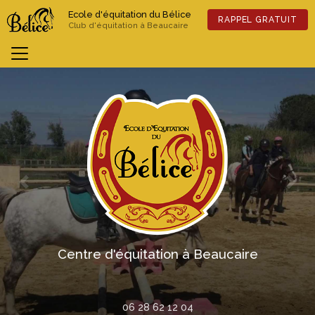
Aller
Ecole d'équitation du Bélice
au
RAPPEL GRATUIT
Club d'équitation à Beaucaire
contenu
principal
Previous
Nex
Centre d'équitation à Beaucaire
06 28 62 12 04