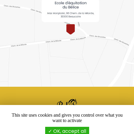
Ecole d'équitation du Bélice,
Centre d'équitation
à Beaucaire
This site uses cookies and gives you control over what you
Mentions légales
-
Plan du site
-
Liens utiles
want to activate
OK, accept all