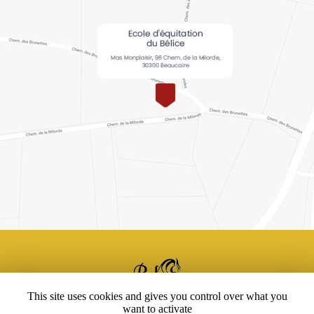
Ecole d'équitation du Bélice,
Centre d'équitation
à Beaucaire
This site uses cookies and gives you control over what you
Mentions légales
-
Plan du site
-
Liens utiles
want to activate