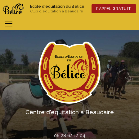
Aller
Ecole d'équitation du Bélice
au
RAPPEL GRATUIT
Club d'équitation à Beaucaire
contenu
principal
Previous
Nex
Centre d'équitation à Beaucaire
06 28 62 12 04