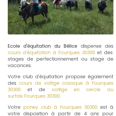
Ecole d'équitation du Bélice
dispense des
cours d'équitation à
Fourques 30300
et des
stages de perfectionnement ou stage de
vacances.
Votre club d'équitation propose également
des
cours de voltige cosaque à
Fourques
30300
et de
voltige en cercle au
surfaix
Fourques 30300
.
Votre
poney club à Fourques 30300
est à
votre disposition à partir de 4 ans pour