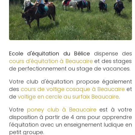
Ecole d'équitation du Bélice
dispense des
cours d'équitation à
Beaucaire
et des stages
de perfectionnement ou stage de vacances.
Votre club d'équitation propose également
des
cours de voltige cosaque à
Beaucaire
et
de
voltige en cercle au surfaix
Beaucaire
.
Votre
poney club à Beaucaire
est à votre
disposition à partir de 4 ans pour apprendre
l'équitation avec un enseignement ludique en
petit groupe.