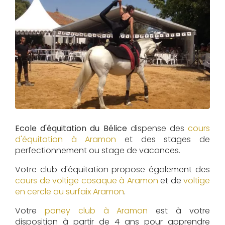
Ecole d'équitation du Bélice
dispense des
cours
d'équitation à
Aramon
et des stages de
perfectionnement ou stage de vacances.
Votre club d'équitation propose également des
cours de voltige cosaque à
Aramon
et de
voltige
en cercle au surfaix
Aramon
.
Votre
poney club à Aramon
est à votre
disposition à partir de 4 ans pour apprendre