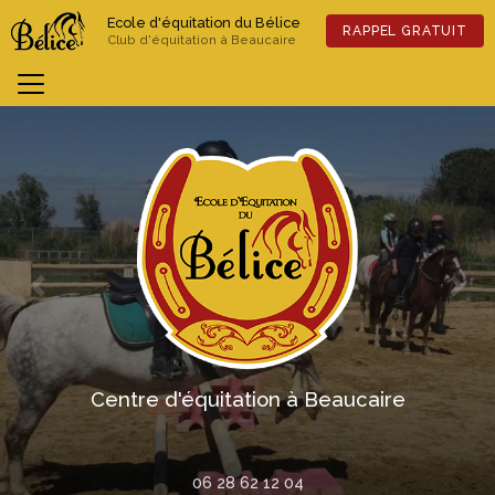
Aller
Ecole d'équitation du Bélice
au
RAPPEL GRATUIT
Club d'équitation à Beaucaire
contenu
principal
Previous
Nex
Centre d'équitation à Beaucaire
06 28 62 12 04