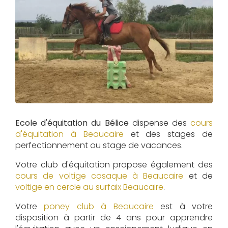
Ecole d'équitation du Bélice
dispense des
cours
d'équitation à
Beaucaire
et des stages de
perfectionnement ou stage de vacances.
Votre club d'équitation propose également des
cours de voltige cosaque à
Beaucaire
et de
voltige en cercle au surfaix
Beaucaire
.
Votre
poney club à Beaucaire
est à votre
disposition à partir de 4 ans pour apprendre