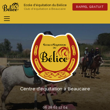
Aller
Ecole d'équitation du Bélice
au
RAPPEL GRATUIT
Club d'équitation à Beaucaire
contenu
principal
Previous
Nex
Centre d'équitation à Beaucaire
06 28 62 12 04