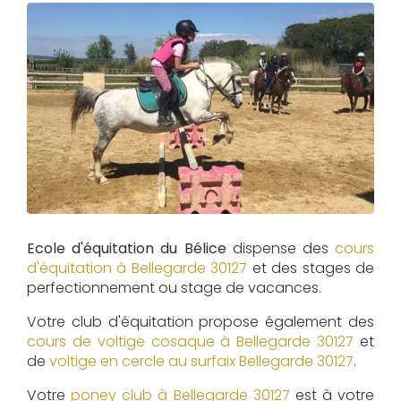
Ecole d'équitation du Bélice
dispense des
cours
d'équitation à
Bellegarde 30127
et des stages de
perfectionnement ou stage de vacances.
Votre club d'équitation propose également des
cours de voltige cosaque à
Bellegarde 30127
et
de
voltige en cercle au surfaix
Bellegarde 30127
.
Votre
poney club à Bellegarde 30127
est à votre