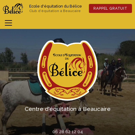
Aller
Ecole d'équitation du Bélice
au
RAPPEL GRATUIT
Club d'équitation à Beaucaire
contenu
principal
Previous
Nex
Centre d'équitation à Beaucaire
06 28 62 12 04