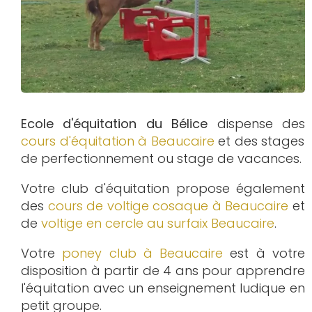
Ecole d'équitation du Bélice
dispense des
cours d'équitation à
Beaucaire
et des stages
de perfectionnement ou stage de vacances.
Votre club d'équitation propose également
des
cours de voltige cosaque à
Beaucaire
et
de
voltige en cercle au surfaix
Beaucaire
.
Votre
poney club à Beaucaire
est à votre
disposition à partir de 4 ans pour apprendre
l'équitation avec un enseignement ludique en
petit groupe.