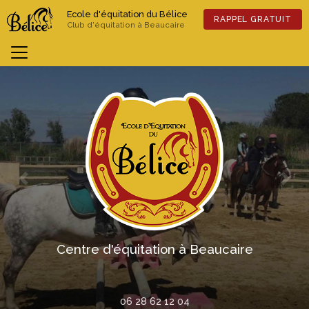
Aller
Ecole d'équitation du Bélice
au
RAPPEL GRATUIT
Club d'équitation à Beaucaire
contenu
principal
Previous
Nex
Centre d'équitation à Beaucaire
06 28 62 12 04