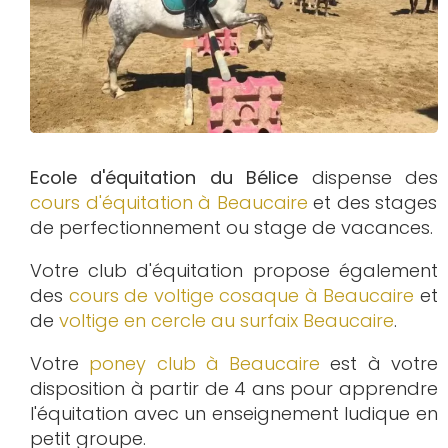
Ecole d'équitation du Bélice
dispense des
cours d'équitation à
Beaucaire
et des stages
de perfectionnement ou stage de vacances.
Votre club d'équitation propose également
des
cours de voltige cosaque à
Beaucaire
et
de
voltige en cercle au surfaix
Beaucaire
.
Votre
poney club à Beaucaire
est à votre
disposition à partir de 4 ans pour apprendre
l'équitation avec un enseignement ludique en
petit groupe.