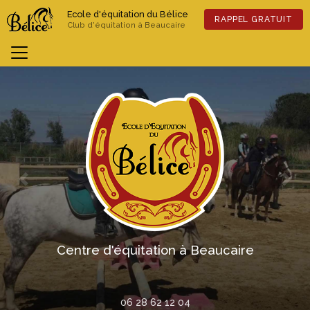
Aller
Ecole d'équitation du Bélice
au
RAPPEL GRATUIT
Club d'équitation à Beaucaire
contenu
principal
Previous
Nex
Centre d'équitation à Beaucaire
06 28 62 12 04