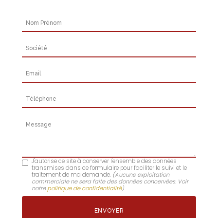
Nom Prénom
Société
Email
Téléphone
Message
J'autorise ce site à conserver l'ensemble des données
transmises dans ce formulaire pour faciliter le suivi et le
traitement de ma demande.
(Aucune exploitation
commerciale ne sera faite des données concervées. Voir
notre
politique de confidentialité
)