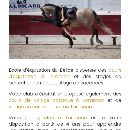
Ecole d'équitation du Bélice
dispense des
cours
d'équitation à
Tarascon
et des stages de
perfectionnement ou stage de vacances.
Votre club d'équitation propose également des
cours de voltige cosaque à
Tarascon
et de
voltige en cercle au surfaix
Tarascon
.
Votre
poney club à Tarascon
est à votre
disposition à partir de 4 ans pour apprendre