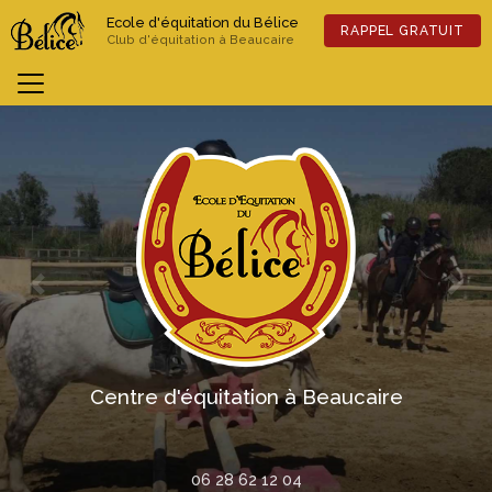
Aller
Ecole d'équitation du Bélice
au
RAPPEL GRATUIT
Club d'équitation à Beaucaire
contenu
principal
Previous
Nex
Centre d'équitation à Beaucaire
06 28 62 12 04