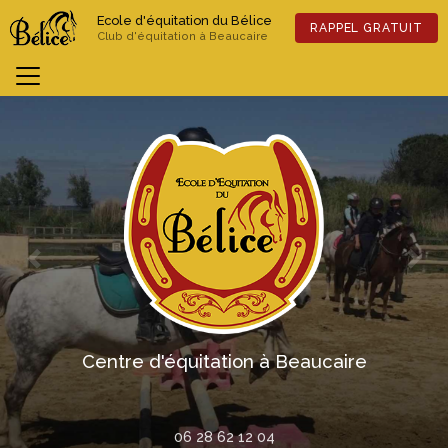
Aller
Ecole d'équitation du Bélice
au
RAPPEL GRATUIT
Club d'équitation à Beaucaire
contenu
principal
Previous
Nex
Centre d'équitation à Beaucaire
06 28 62 12 04