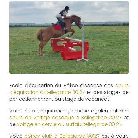
Ecole d'équitation du Bélice
dispense des
cours
d'équitation à
Bellegarde 30127
et des stages de
perfectionnement ou stage de vacances.
Votre club d'équitation propose également des
cours de voltige cosaque à
Bellegarde 30127
et
de
voltige en cercle au surfaix
Bellegarde 30127
.
Votre
poney club à Bellegarde 30127
est à votre