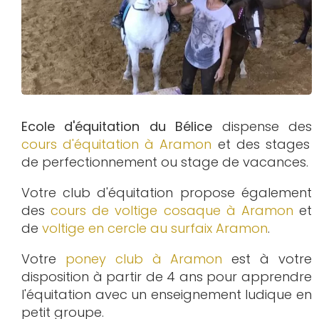
Ecole d'équitation du Bélice
dispense des
cours d'équitation à
Aramon
et des stages
de perfectionnement ou stage de vacances.
Votre club d'équitation propose également
des
cours de voltige cosaque à
Aramon
et
de
voltige en cercle au surfaix
Aramon
.
Votre
poney club à Aramon
est à votre
disposition à partir de 4 ans pour apprendre
l'équitation avec un enseignement ludique en
petit groupe.