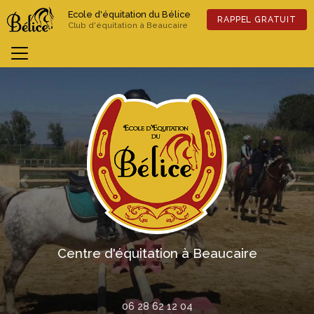
Aller
Ecole d'équitation du Bélice
au
RAPPEL GRATUIT
Club d'équitation à Beaucaire
contenu
principal
Previous
Nex
Centre d'équitation à Beaucaire
06 28 62 12 04