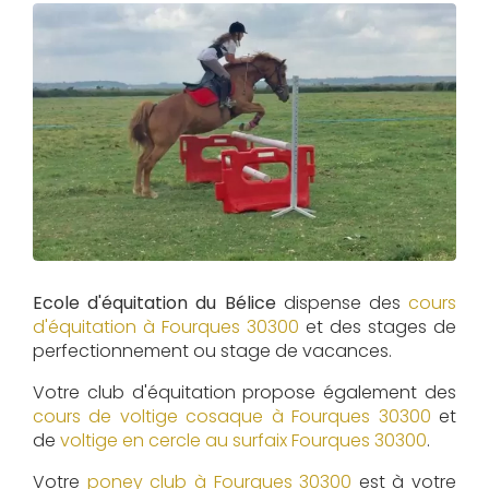
Ecole d'équitation du Bélice
dispense des
cours
d'équitation à
Fourques 30300
et des stages de
perfectionnement ou stage de vacances.
Votre club d'équitation propose également des
cours de voltige cosaque à
Fourques 30300
et
de
voltige en cercle au surfaix
Fourques 30300
.
Votre
poney club à Fourques 30300
est à votre