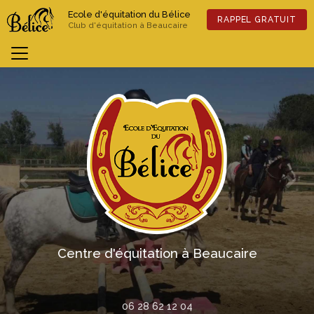
Aller
Ecole d'équitation du Bélice
au
RAPPEL GRATUIT
Club d'équitation à Beaucaire
contenu
principal
Previous
Nex
Centre d'équitation à Beaucaire
06 28 62 12 04