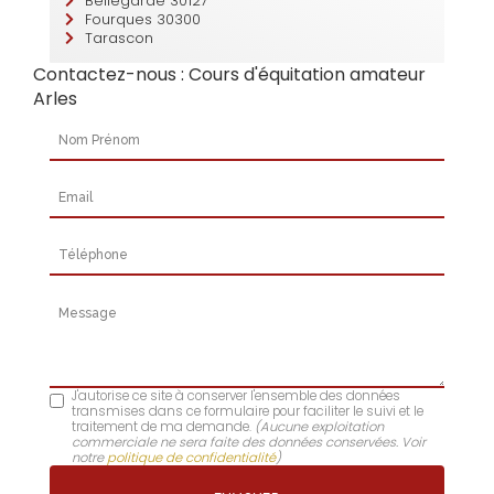
Bellegarde 30127
Fourques 30300
Tarascon
Contactez-nous : Cours d'équitation amateur
Arles
Nom Prénom
Email
Téléphone
Message
J'autorise ce site à conserver l'ensemble des données
transmises dans ce formulaire pour faciliter le suivi et le
traitement de ma demande.
(Aucune exploitation
commerciale ne sera faite des données conservées. Voir
notre
politique de confidentialité
)