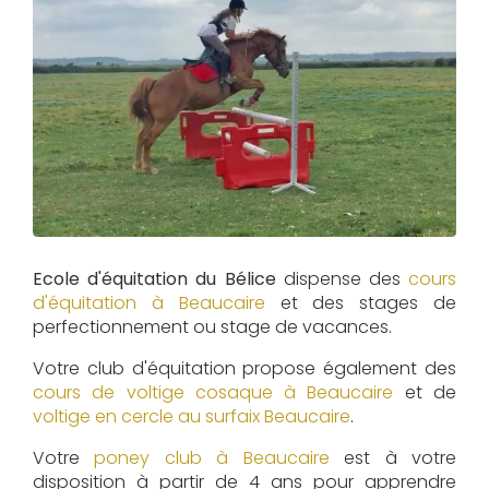
Ecole d'équitation du Bélice
dispense des
cours
d'équitation à
Beaucaire
et des stages de
perfectionnement ou stage de vacances.
Votre club d'équitation propose également des
cours de voltige cosaque à
Beaucaire
et de
voltige en cercle au surfaix
Beaucaire
.
Votre
poney club à Beaucaire
est à votre
disposition à partir de 4 ans pour apprendre