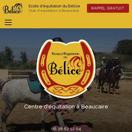
Aller
Ecole d'équitation du Bélice
au
RAPPEL GRATUIT
Club d'équitation à Beaucaire
contenu
principal
Previous
Nex
Centre d'équitation à Beaucaire
06 28 62 12 04