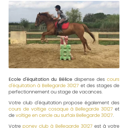
Ecole d'équitation du Bélice
dispense des
cours
d'équitation à
Bellegarde 30127
et des stages de
perfectionnement ou stage de vacances.
Votre club d'équitation propose également des
cours de voltige cosaque à
Bellegarde 30127
et
de
voltige en cercle au surfaix
Bellegarde 30127
.
Votre
poney club à Bellegarde 30127
est à votre