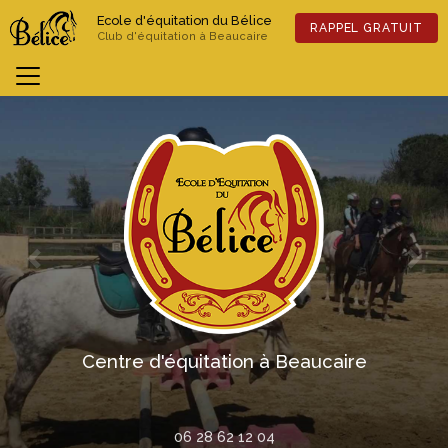
Aller
Ecole d'équitation du Bélice
au
RAPPEL GRATUIT
Club d'équitation à Beaucaire
contenu
principal
Previous
Nex
Centre d'équitation à Beaucaire
06 28 62 12 04