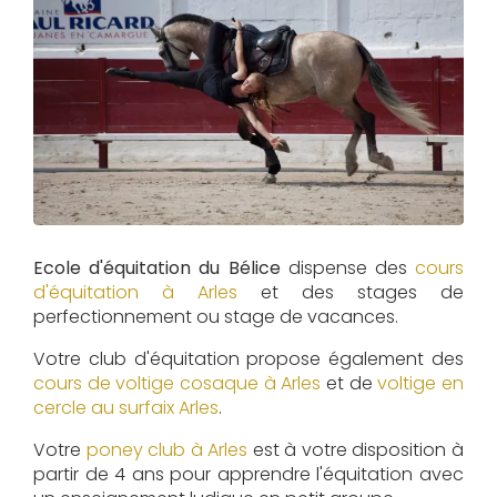
Ecole d'équitation du Bélice
dispense des
cours
d'équitation à
Arles
et des stages de
perfectionnement ou stage de vacances.
Votre club d'équitation propose également des
cours de voltige cosaque à
Arles
et de
voltige en
cercle au surfaix
Arles
.
Votre
poney club à Arles
est à votre disposition à
partir de 4 ans pour apprendre l'équitation avec