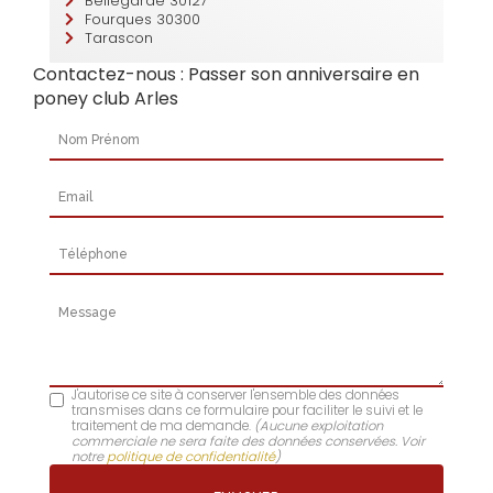
Bellegarde 30127
Fourques 30300
Tarascon
Contactez-nous : Passer son anniversaire en
poney club Arles
Nom Prénom
Email
Téléphone
Message
J'autorise ce site à conserver l'ensemble des données
transmises dans ce formulaire pour faciliter le suivi et le
traitement de ma demande.
(Aucune exploitation
commerciale ne sera faite des données conservées. Voir
notre
politique de confidentialité
)