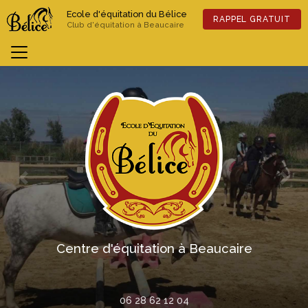
Aller
Ecole d'équitation du Bélice
au
RAPPEL GRATUIT
Club d'équitation à Beaucaire
contenu
principal
Previous
Nex
Centre d'équitation à Beaucaire
06 28 62 12 04