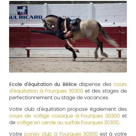
Ecole d'équitation du Bélice
dispense des
cours
d'équitation à
Fourques 30300
et des stages de
perfectionnement ou stage de vacances.
Votre club d'équitation propose également des
cours de voltige cosaque à
Fourques 30300
et
de
voltige en cercle au surfaix
Fourques 30300
.
Votre
poney club à Fourques 30300
est à votre