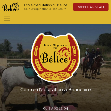
Aller
Ecole d'équitation du Bélice
au
RAPPEL GRATUIT
Club d'équitation à Beaucaire
contenu
principal
Previous
Nex
Centre d'équitation à Beaucaire
06 28 62 12 04